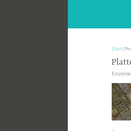
Start
/ Pr
Platt
Einzelne