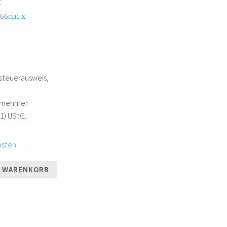
f
 66cm x
steuerausweis,
ernehmer
1) UStG.
osten
N WARENKORB