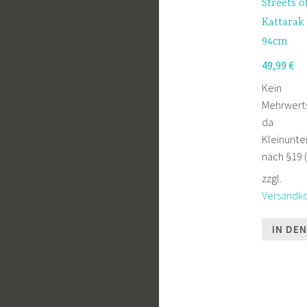
Streets o
Kattarak
94cm
49,99
€
Kein
Mehrwert
da
Kleinunt
nach §19 (
zzgl.
Versandk
IN DE