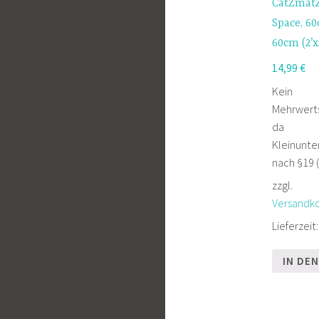
CatZmatZ
Space, 6
60cm (2’x
14,99
€
Kein
Mehrwert
da
Kleinunt
nach §19 (
zzgl.
Versandk
Lieferzeit
IN DE