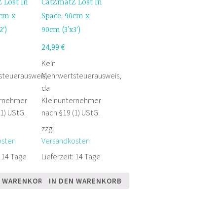
 Lost In
CatZmatZ Lost In
0cm x
Space, 90cm x
2′)
90cm (3’x3′)
24,99
€
Kein
steuerausweis,
Mehrwertsteuerausweis,
da
ernehmer
Kleinunternehmer
1) UStG.
nach §19 (1) UStG.
zzgl.
osten
Versandkosten
:
14 Tage
Lieferzeit:
14 Tage
N WARENKORB
IN DEN WARENKORB