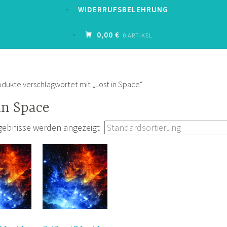
WIDERRUFSBELEHRUNG
0,00 €
0 ARTIKEL
odukte verschlagwortet mit „Lost in Space“
in Space
rgebnisse werden angezeigt