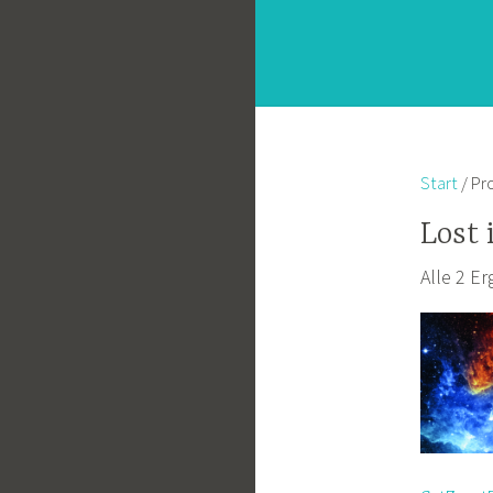
Start
/ Pr
Lost 
Alle 2 E