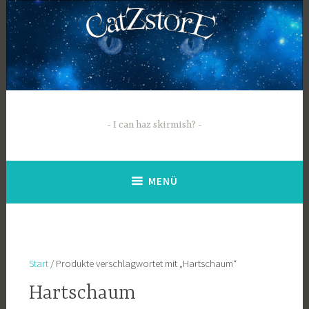
Zum
Inhalt
springen
I can haz skirmish?
MENÜ
Start
/ Produkte verschlagwortet mit „Hartschaum“
Hartschaum